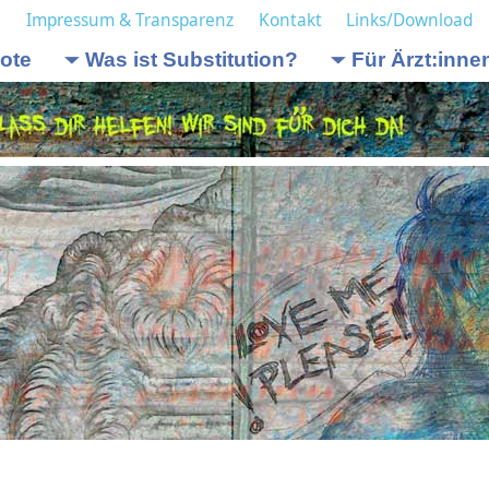
e
Impressum & Transparenz
Kontakt
Links/Download
ote
Was ist Substitution?
Für Ärzt:inne